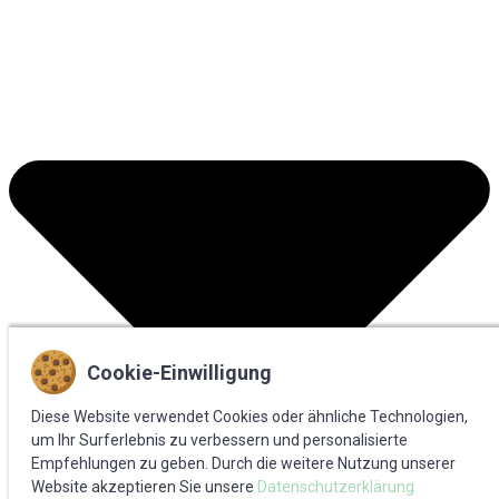
Cookie-Einwilligung
Diese Website verwendet Cookies oder ähnliche Technologien,
um Ihr Surferlebnis zu verbessern und personalisierte
Ich willige ein, dass die von mir angegebenen Daten zur
Empfehlungen zu geben. Durch die weitere Nutzung unserer
Kontaktaufnahme und zur Terminvereinbarung verwendet werden.
Website akzeptieren Sie unsere
Datenschutzerklärung
Eine Weitergabe meiner Daten erfolgt ausschließlich zu diesem