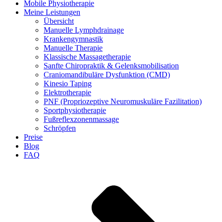
Mobile Physiotherapie
Meine Leistungen
Übersicht
Manuelle Lymphdrainage
Krankengymnastik
Manuelle Therapie
Klassische Massagetherapie
Sanfte Chiropraktik & Gelenksmobilisation
Craniomandibuläre Dysfunktion (CMD)
Kinesio Taping
Elektrotherapie
PNF (Propriozeptive Neuromuskuläre Fazilitation)
Sportphysiotherapie
Fußreflexzonenmassage
Schröpfen
Preise
Blog
FAQ