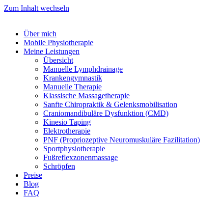
Zum Inhalt wechseln
Über mich
Mobile Physiotherapie
Meine Leistungen
Übersicht
Manuelle Lymphdrainage
Krankengymnastik
Manuelle Therapie
Klassische Massagetherapie
Sanfte Chiropraktik & Gelenksmobilisation
Craniomandibuläre Dysfunktion (CMD)
Kinesio Taping
Elektrotherapie
PNF (Propriozeptive Neuromuskuläre Fazilitation)
Sportphysiotherapie
Fußreflexzonenmassage
Schröpfen
Preise
Blog
FAQ