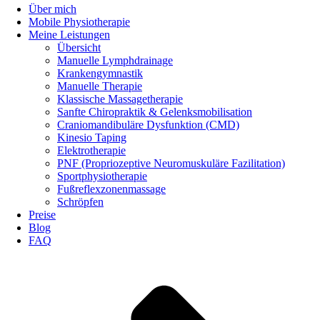
Über mich
Mobile Physiotherapie
Meine Leistungen
Übersicht
Manuelle Lymphdrainage
Krankengymnastik
Manuelle Therapie
Klassische Massagetherapie
Sanfte Chiropraktik & Gelenksmobilisation
Craniomandibuläre Dysfunktion (CMD)
Kinesio Taping
Elektrotherapie
PNF (Propriozeptive Neuromuskuläre Fazilitation)
Sportphysiotherapie
Fußreflexzonenmassage
Schröpfen
Preise
Blog
FAQ