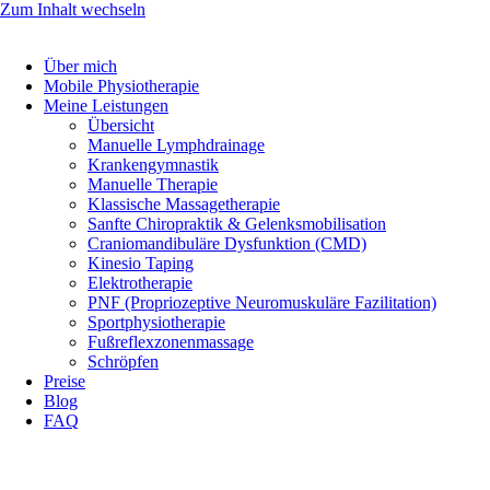
Zum Inhalt wechseln
Über mich
Mobile Physiotherapie
Meine Leistungen
Übersicht
Manuelle Lymphdrainage
Krankengymnastik
Manuelle Therapie
Klassische Massagetherapie
Sanfte Chiropraktik & Gelenksmobilisation
Craniomandibuläre Dysfunktion (CMD)
Kinesio Taping
Elektrotherapie
PNF (Propriozeptive Neuromuskuläre Fazilitation)
Sportphysiotherapie
Fußreflexzonenmassage
Schröpfen
Preise
Blog
FAQ